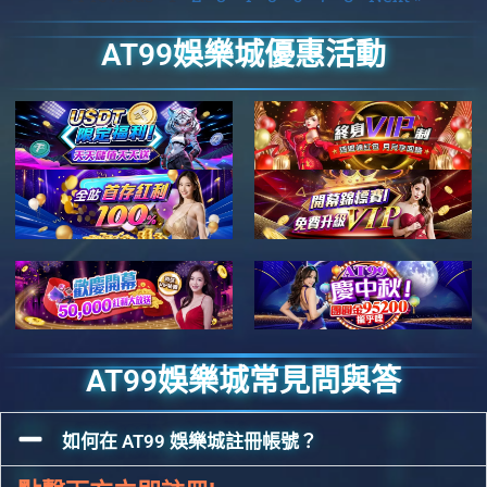
AT99娛樂城優惠活動
AT99娛樂城常見問與答
如何在 AT99 娛樂城註冊帳號？