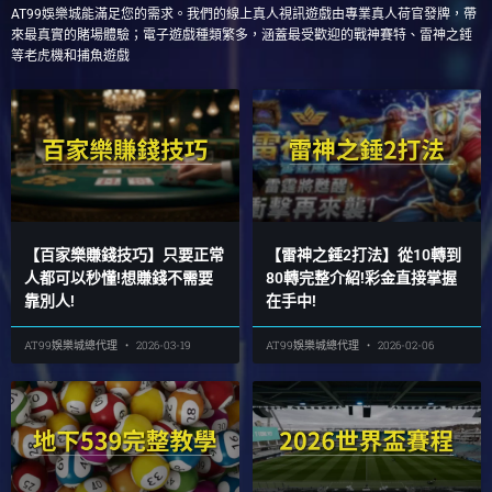
AT99娛樂城能滿足您的需求。我們的線上真人視訊遊戲由專業真人荷官發牌，帶
來最真實的賭場體驗；電子遊戲種類繁多，涵蓋最受歡迎的戰神賽特、雷神之錘
等老虎機和捕魚遊戲
【百家樂賺錢技巧】只要正常
【雷神之錘2打法】從10轉到
人都可以秒懂!想賺錢不需要
80轉完整介紹!彩金直接掌握
靠別人!
在手中!
AT99娛樂城總代理
2026-03-19
AT99娛樂城總代理
2026-02-06