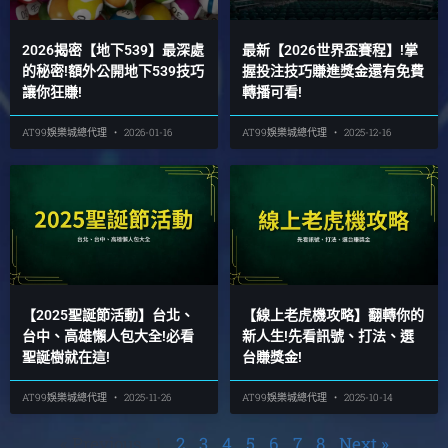
2026揭密【地下539】最深處
最新【2026世界盃賽程】!掌
的秘密!額外公開地下539技巧
握投注技巧賺進獎金還有免費
讓你狂賺!
轉播可看!
AT99娛樂城總代理
2026-01-16
AT99娛樂城總代理
2025-12-16
【2025聖誕節活動】台北、
【線上老虎機攻略】翻轉你的
台中、高雄懶人包大全!必看
新人生!先看訊號、打法、選
聖誕樹就在這!
台賺獎金!
AT99娛樂城總代理
2025-11-26
AT99娛樂城總代理
2025-10-14
« Previous
1
2
3
4
5
6
7
8
Next »