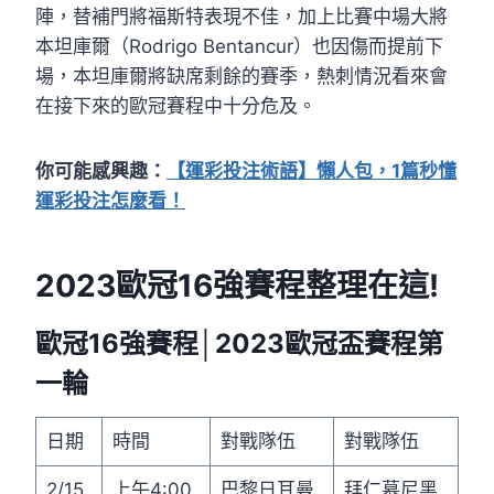
陣，替補門將福斯特表現不佳，加上比賽中場大將
本坦庫爾（Rodrigo Bentancur）也因傷而提前下
場，本坦庫爾將缺席剩餘的賽季，熱刺情況看來會
在接下來的歐冠賽程中十分危及。
你可能感興趣：
【運彩投注術語】懶人包，1篇秒懂
運彩投注怎麼看！
2023歐冠16強賽程整理在這!
歐冠16強賽程│2023歐冠盃賽程第
一輪
日期
時間
對戰隊伍
對戰隊伍
2/15
上午4:00
巴黎日耳曼
拜仁慕尼黑