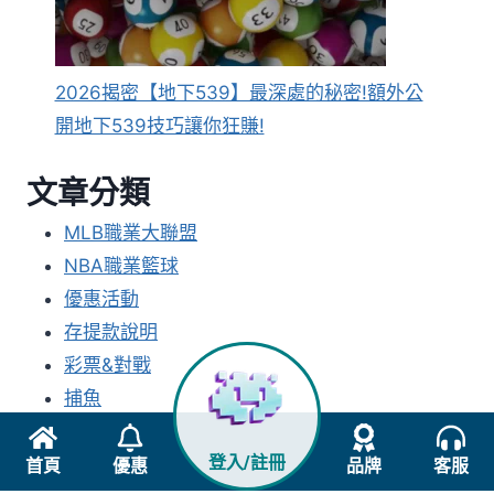
2026揭密【地下539】最深處的秘密!額外公
開地下539技巧讓你狂賺!
文章分類
MLB職業大聯盟
NBA職業籃球
優惠活動
存提款說明
彩票&對戰
捕魚
最新消息
登入/註冊
歐洲國家足球聯賽
首頁
優惠
品牌
客服