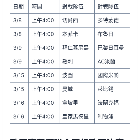
日期
時間
對戰隊伍
對戰隊伍
3/8
上午4:00
切爾西
多特蒙德
3/8
上午4:00
本菲卡
布魯日
3/9
上午4:00
拜仁慕尼黑
巴黎日耳曼
3/9
上午4:00
熱刺
AC米蘭
3/15
上午4:00
波圖
國際米蘭
3/15
上午4:00
曼城
萊比錫
3/16
上午4:00
拿坡里
法蘭克福
3/16
上午4:00
皇家馬德里
利物浦