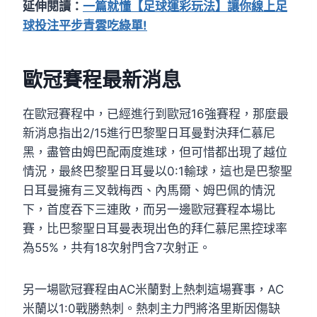
延伸閱讀：
一篇就懂【足球運彩玩法】讓你線上足
球投注平步青雲吃綠單!
歐冠賽程最新消息
在歐冠賽程中，已經進行到歐冠16強賽程，那麼最
新消息指出2/15進行巴黎聖日耳曼對決拜仁慕尼
黑，盡管由姆巴配兩度進球，但可惜都出現了越位
情況，最終巴黎聖日耳曼以0:1輸球，這也是巴黎聖
日耳曼擁有三叉戟梅西、內馬爾、姆巴佩的情況
下，首度吞下三連敗，而另一邊歐冠賽程本場比
賽，比巴黎聖日耳曼表現出色的拜仁慕尼黑控球率
為55%，共有18次射門含7次射正。
另一場歐冠賽程由AC米蘭對上熱刺這場賽事，AC
米蘭以1:0戰勝熱刺。熱刺主力門將洛里斯因傷缺