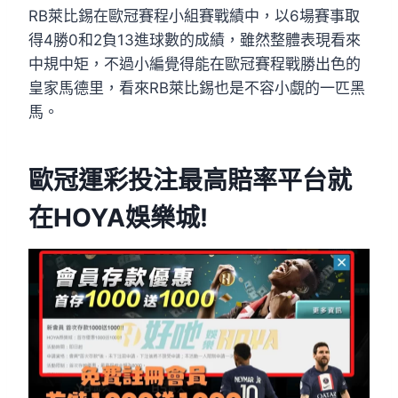
RB萊比錫在歐冠賽程小組賽戰績中，以6場賽事取
得4勝0和2負13進球數的成績，雖然整體表現看來
中規中矩，不過小編覺得能在歐冠賽程戰勝出色的
皇家馬德里，看來RB萊比錫也是不容小覷的一匹黑
馬。
歐冠運彩投注最高賠率平台就
在HOYA娛樂城!