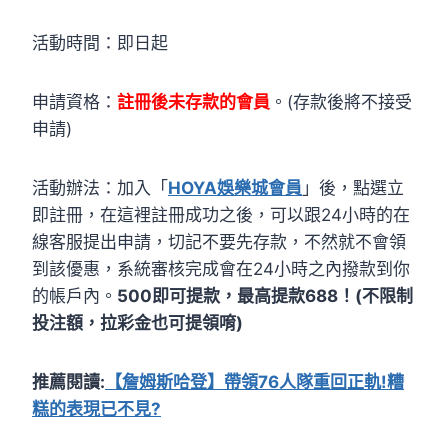
活動時間：即日起
申請資格：
註冊後未存款的會員
。(存款後將不接受
申請)
活動辦法：加入「
HOYA娛樂城會員
」後，點選立
即註冊，在這裡註冊成功之後，可以跟24小時的在
線客服提出申請，切記不要先存款，不然就不會領
到該優惠，系統審核完成會在24小時之內撥款到你
的帳戶內。
500即可提款，最高提款688！(不限制
投注額，拉彩金也可提領唷)
推薦閱讀:
【詹姆斯哈登】帶領76人隊重回正軌!糟
糕的表現已不見?