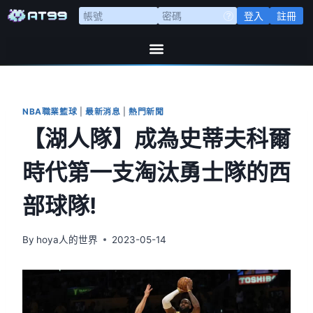
登入
註冊
NBA職業籃球
|
最新消息
|
熱門新聞
【湖人隊】成為史蒂夫科爾
時代第一支淘汰勇士隊的西
部球隊!
By
hoya人的世界
2023-05-14