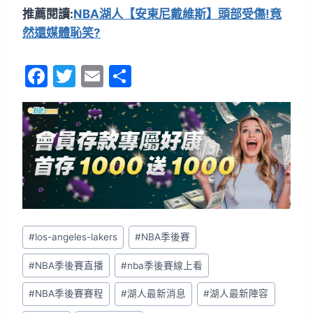
推薦閱讀:
NBA湖人【安東尼戴維斯】頭部受傷!竟
然還媒體恥笑?
F
T
E
S
a
w
m
h
c
itt
ai
ar
e
er
l
e
b
o
o
k
#
los-angeles-lakers
#
NBA季後賽
#
NBA季後賽直播
#
nba季後賽線上看
#
NBA季後賽賽程
#
湖人最新消息
#
湖人最新陣容