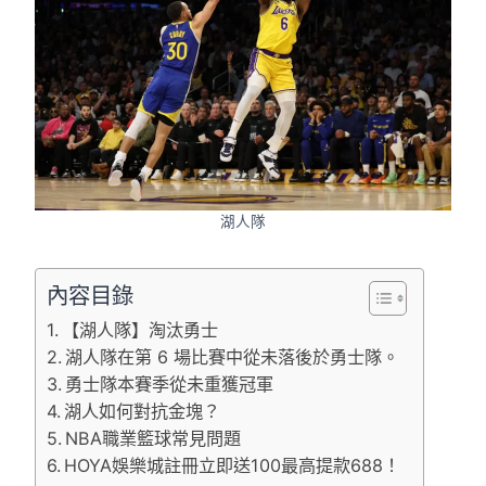
湖人隊
內容目錄
【湖人隊】淘汰勇士
湖人隊在第 6 場比賽中從未落後於勇士隊。
勇士隊本賽季從未重獲冠軍
湖人如何對抗金塊？
NBA職業籃球常見問題
HOYA娛樂城註冊立即送100最高提款688！