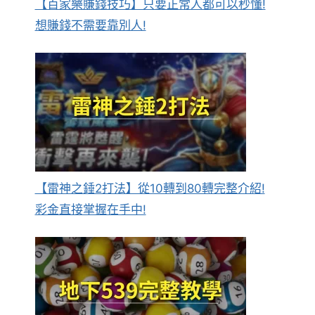
【百家樂賺錢技巧】只要正常人都可以秒懂!
想賺錢不需要靠別人!
【雷神之錘2打法】從10轉到80轉完整介紹!
彩金直接掌握在手中!