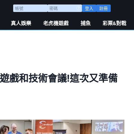
登入
註冊
真人娛樂
老虎機遊戲
捕魚
彩票&對戰
接遊戲和技術會議!這次又準備