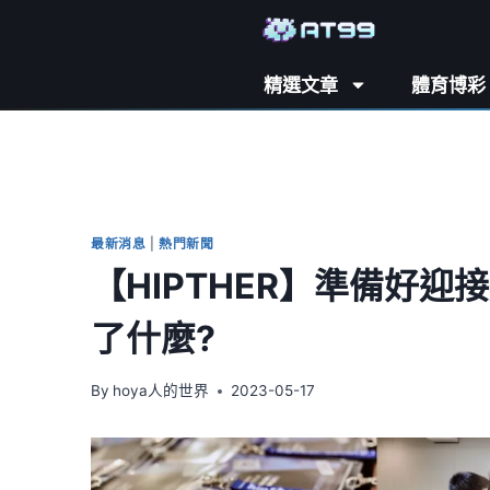
精選文章
體育博彩
最新消息
|
熱門新聞
【HIPTHER】準備好迎
了什麼?
By
hoya人的世界
2023-05-17