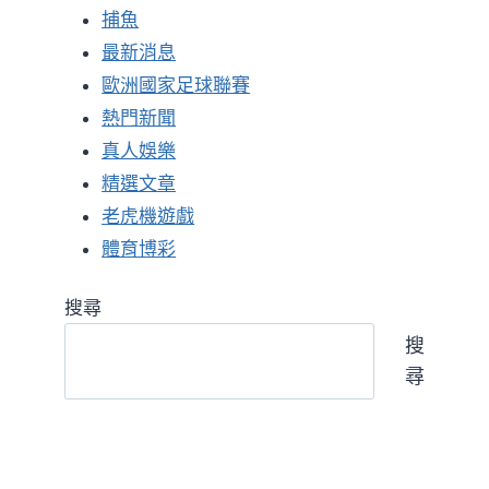
捕魚
最新消息
歐洲國家足球聯賽
熱門新聞
真人娛樂
精選文章
老虎機遊戲
體育博彩
搜尋
搜
尋