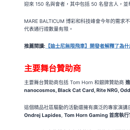
迎來 150 名與會者，其中包括 50 名發言人，
MARE BALTICUM 博彩和科技峰會今年的
代表通行證數量有限。
推薦閱讀:
【迪士尼無限飛車】開發者解釋了為什麼 Mi
主要舞台贊助商
主要舞台贊助商包括 Tom Horn 和銀牌贊助商
進
nanocosmos, Black Cat Card, Rite NRG, Odd
這個精品社區驅動的活動還擁有廣泛的專家演講
Ondrej Lapides
,
Tom Horn Gaming 首席執