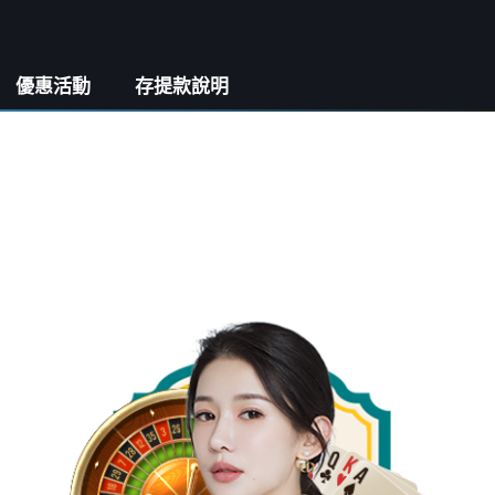
優惠活動
存提款說明