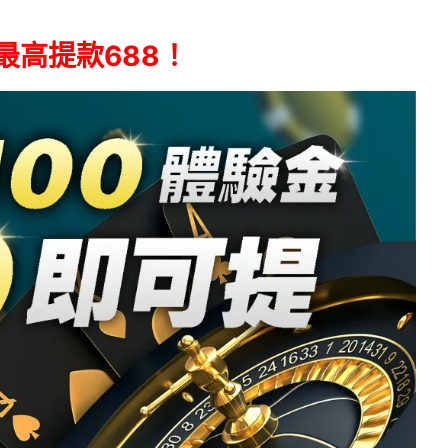
最高提款688！