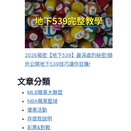
2026揭密【地下539】最深處的秘密!額
外公開地下539技巧讓你狂賺!
文章分類
MLB職業大聯盟
NBA職業籃球
優惠活動
存提款說明
彩票&對戰