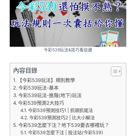
今彩539玩法&技巧看這邊
內容目錄
【今彩539玩法】規則教學
今彩539玩法-基本
今彩539玩法-進階(地下)玩法
今彩539預測2大技巧
今彩539預測技巧1 | 抓頭抓尾法
今彩539預測技巧2 | 比大小解法
今彩539怎麼下注？地下539要去哪裡玩？
今彩539怎麼下注 | 投注站(今彩539)