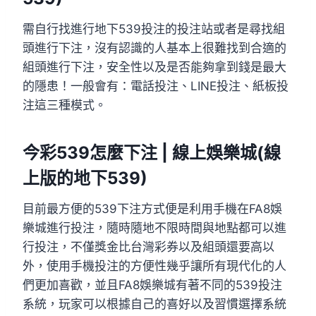
需自行找進行地下539投注的投注站或者是尋找組
頭進行下注，沒有認識的人基本上很難找到合適的
組頭進行下注，安全性以及是否能夠拿到錢是最大
的隱患！一般會有：電話投注、LINE投注、紙板投
注這三種模式。
今彩539怎麼下注 | 線上娛樂城(線
上版的地下539)
目前最方便的539下注方式便是利用手機在FA8娛
樂城進行投注，隨時隨地不限時間與地點都可以進
行投注，不僅獎金比台灣彩券以及組頭還要高以
外，使用手機投注的方便性幾乎讓所有現代化的人
們更加喜歡，並且FA8娛樂城有著不同的539投注
系統，玩家可以根據自己的喜好以及習慣選擇系統