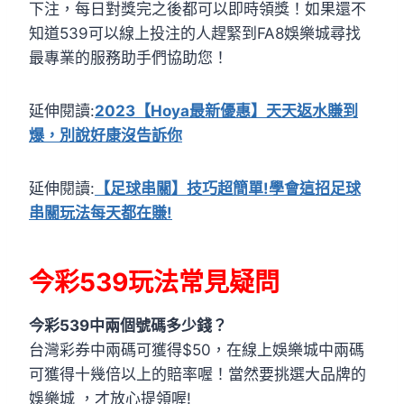
下注，每日對獎完之後都可以即時領獎！如果還不
知道539可以線上投注的人趕緊到FA8娛樂城尋找
最專業的服務助手們協助您！
延伸閱讀:
2023【Hoya最新優惠】天天返水賺到
爆，別說好康沒告訴你
延伸閱讀:
【足球串關】技巧超簡單!學會這招足球
串關玩法每天都在賺!
今彩539玩法常見疑問
今彩539中兩個號碼多少錢？
台灣彩券中兩碼可獲得$50，在線上娛樂城中兩碼
可獲得十幾倍以上的賠率喔！當然要挑選大品牌的
娛樂城 ，才放心提領喔!