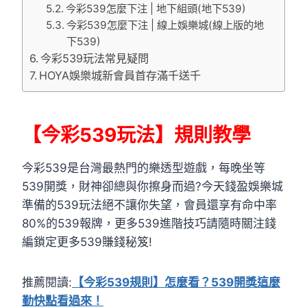
今彩539怎麼下注 | 地下組頭(地下539)
今彩539怎麼下注 | 線上娛樂城(線上版的地
下539)
今彩539玩法常見疑問
HOYA娛樂城新會員首存滿千送千
【今彩539玩法】規則教學
今彩539是台灣最熱門的樂透型遊戲，每晚坐等
539開獎，財神卻總與你擦身而過?今天錢盈娛樂城
準備的539玩法絕不讓你失望，會員還享有命中率
80%的539報牌，更多539進階技巧請隨時關注錢
編鎖定更多539賺錢秘笈!
推薦閱讀:
【今彩539規則】怎麼看？539開獎這麼
勤快點看過來！