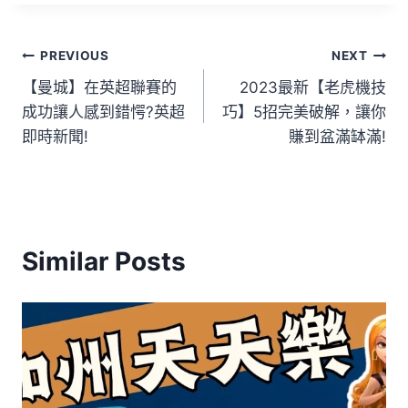
PREVIOUS
NEXT
【曼城】在英超聯賽的
2023最新【老虎機技
成功讓人感到錯愕?英超
巧】5招完美破解，讓你
即時新聞!
賺到盆滿缽滿!
Similar Posts