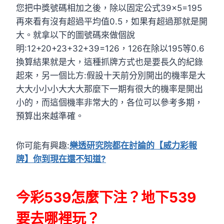
您把中獎號碼相加之後，除以固定公式39×5=195
再來看有沒有超過平均值0.5，如果有超過那就是開
大。就拿以下的圖號碼來做個說
明:12+20+23+32+39=126，126在除以195等0.6
換算結果就是大，這種抓牌方式也是要長久的紀錄
起來，另一個比方:假設十天前分別開出的機率是大
大大小小小大大大那麼下一期有很大的機率是開出
小的，而這個機率非常大的，各位可以參考多期，
預算出來越準確。
你可能有興趣:
樂透研究院都在討論的【威力彩報
牌】你到現在還不知道?
今彩539怎麼下注？地下539
要去哪裡玩？