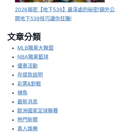
2026揭密【地下539】最深處的秘密!額外公
開地下539技巧讓你狂賺!
文章分類
MLB職業大聯盟
NBA職業籃球
優惠活動
存提款說明
彩票&對戰
捕魚
最新消息
歐洲國家足球聯賽
熱門新聞
真人娛樂