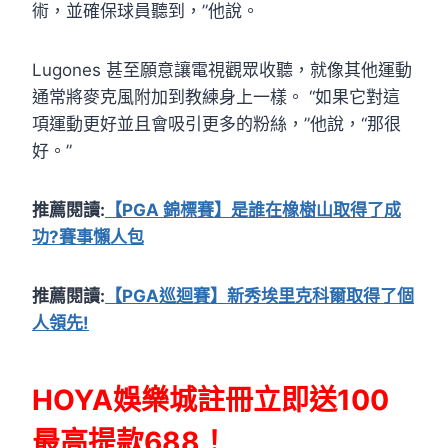
術，並確保球員聽到，”他說。
Lugones 甚至願意讓電視觀眾收聽，就像其他運動
通常將麥克風附加到教練身上一樣。 “如果它對這
項運動更好並且會吸引更多的粉絲，”他說，“那很
好。”
推薦閱讀:
【PGA 錦標賽】是誰在橡樹山取得了成
功?賽事懶人包
推薦閱讀:
【PGA巡迴賽】新秀埃里克科爾取得了個
人領先!
HOYA娛樂城註冊立即送100
最高提款688！