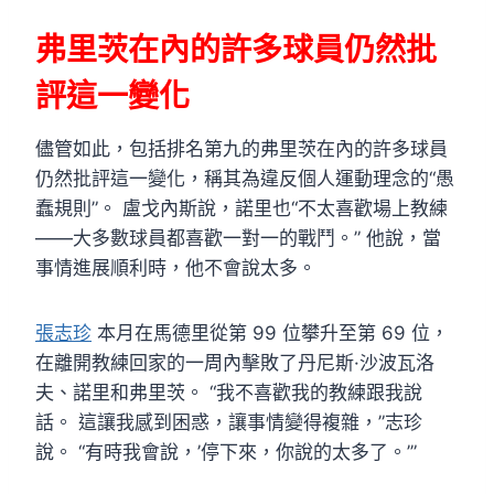
弗里茨在內的許多球員仍然批
評這一變化
儘管如此，包括排名第九的弗里茨在內的許多球員
仍然批評這一變化，稱其為違反個人運動理念的“愚
蠢規則”。 盧戈內斯說，諾里也“不太喜歡場上教練
——大多數球員都喜歡一對一的戰鬥。” 他說，當
事情進展順利時，他不會說太多。
張志珍
本月在馬德里從第 99 位攀升至第 69 位，
在離開教練回家的一周內擊敗了丹尼斯·沙波瓦洛
夫、諾里和弗里茨。 “我不喜歡我的教練跟我說
話。 這讓我感到困惑，讓事情變得複雜，”志珍
說。 “有時我會說，’停下來，你說的太多了。’”