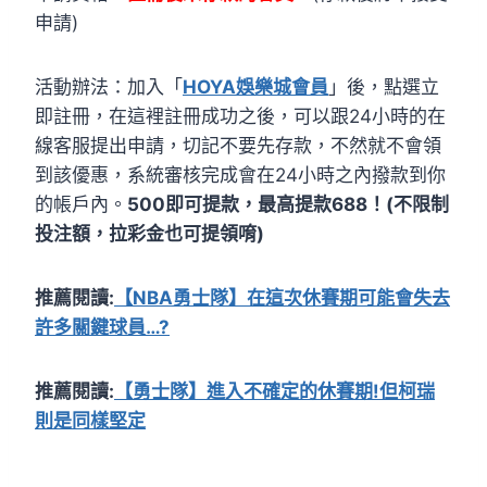
申請)
活動辦法：加入「
HOYA娛樂城會員
」後，點選立
即註冊，在這裡註冊成功之後，可以跟24小時的在
線客服提出申請，切記不要先存款，不然就不會領
到該優惠，系統審核完成會在24小時之內撥款到你
的帳戶內。
500即可提款，最高提款688！(不限制
投注額，拉彩金也可提領唷)
推薦閱讀:
【NBA勇士隊】在這次休賽期可能會失去
許多關鍵球員…?
推薦閱讀:
【勇士隊】進入不確定的休賽期!但柯瑞
則是同樣堅定