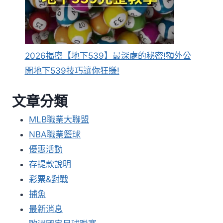
2026揭密【地下539】最深處的秘密!額外公
開地下539技巧讓你狂賺!
文章分類
MLB職業大聯盟
NBA職業籃球
優惠活動
存提款說明
彩票&對戰
捕魚
最新消息