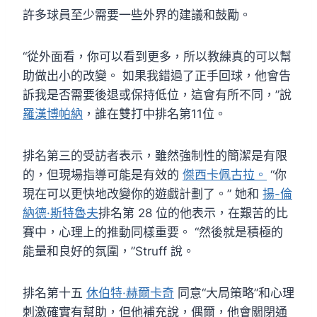
許多球員至少需要一些外界的建議和鼓勵。
“從外面看，你可以看到更多，所以教練真的可以幫
助做出小的改變。 如果我錯過了正手回球，他會告
訴我是否需要後退或保持低位，這會有所不同，”說
羅漢博帕納
，誰在雙打中排名第11位。
排名第三的受訪者表示，雖然強制性的簡潔是有限
的，但現場指導可能是有效的
傑西卡佩古拉。
“你
現在可以更快地改變你的遊戲計劃了。” 她和
揚-倫
納德·斯特魯夫
排名第 28 位的他表示，在艱苦的比
賽中，心理上的推動同樣重要。 “然後就是積極的
能量和良好的氛圍，”Struff 說。
排名第十五
休伯特·赫爾卡奇
同意“大局策略”和心理
刺激確實有幫助，但他補充說，偶爾，他會關閉通