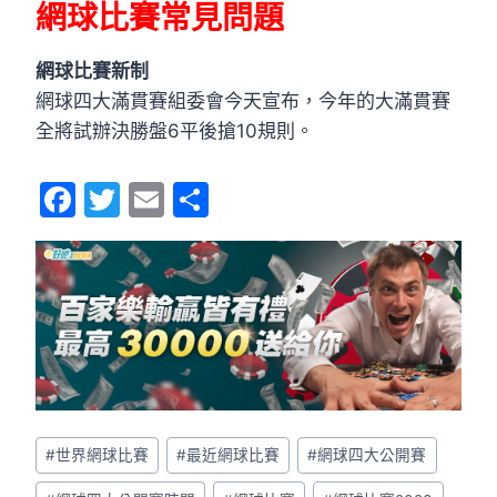
網球比賽常見問題
網球比賽新制
網球四大滿貫賽組委會今天宣布，今年的大滿貫賽
全將試辦決勝盤6平後搶10規則。
F
T
E
S
a
w
m
h
c
itt
ai
ar
e
er
l
e
b
o
o
k
#
世界網球比賽
#
最近網球比賽
#
網球四大公開賽