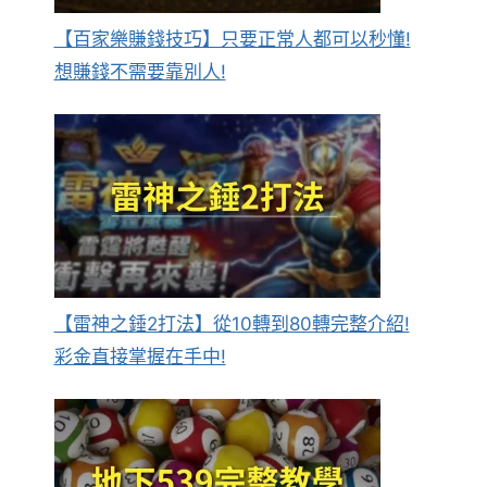
【百家樂賺錢技巧】只要正常人都可以秒懂!
想賺錢不需要靠別人!
【雷神之錘2打法】從10轉到80轉完整介紹!
彩金直接掌握在手中!