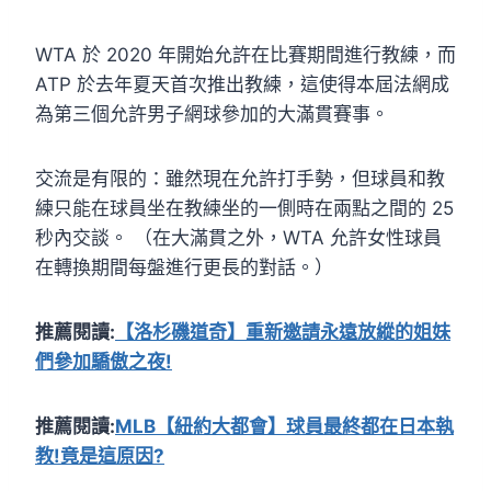
WTA 於 2020 年開始允許在比賽期間進行教練，而
ATP 於去年夏天首次推出教練，這使得本屆法網成
為第三個允許男子網球參加的大滿貫賽事。
交流是有限的：雖然現在允許打手勢，但球員和教
練只能在球員坐在教練坐的一側時在兩點之間的 25
秒內交談。 （在大滿貫之外，WTA 允許女性球員
在轉換期間每盤進行更長的對話。）
推薦閱讀:
【洛杉磯道奇】重新邀請永遠放縱的姐妹
們參加驕傲之夜!
推薦閱讀:
MLB【紐約大都會】球員最終都在日本執
教!竟是這原因?