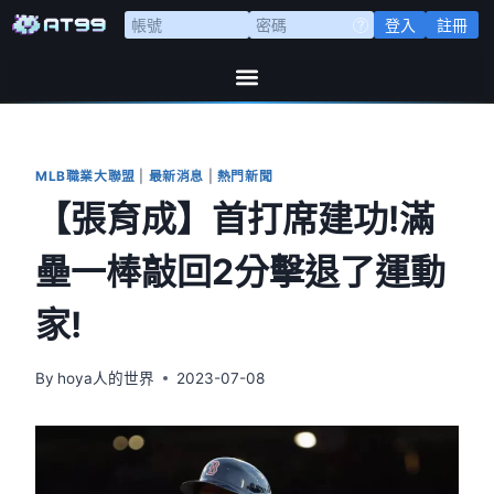
登入
註冊
MLB職業大聯盟
|
最新消息
|
熱門新聞
【張育成】首打席建功!滿
壘一棒敲回2分擊退了運動
家!
By
hoya人的世界
2023-07-08