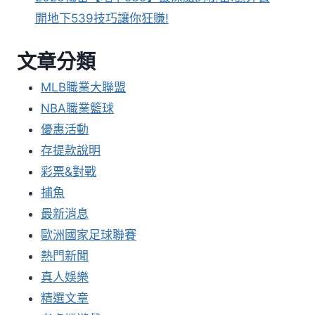
開地下539技巧讓你狂賺!
文章分類
MLB職業大聯盟
NBA職業籃球
優惠活動
存提款說明
彩票&對戰
捕魚
最新消息
歐洲國家足球聯賽
熱門新聞
真人娛樂
精選文章