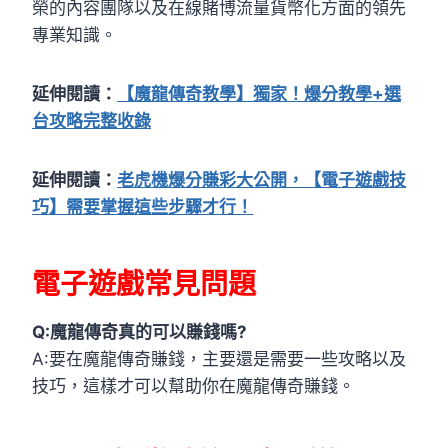
榮的內容團隊以及在線賭博流量貨幣化方面的領先
專業知識。
延伸閱讀：
【魔龍傳奇教學】獨家！爆分教學+選
台攻略完整收錄
延伸閱讀：
老虎機爆分賺彩大公開，【電子遊戲技
巧】需要掌握這些步驟才行！
電子遊戲常見問題
Q:魔龍傳奇真的可以賺錢嗎?
A:要在魔龍傳奇賺錢，主要還是需要一些攻略以及
技巧，這樣才可以幫助你在魔龍傳奇賺錢。