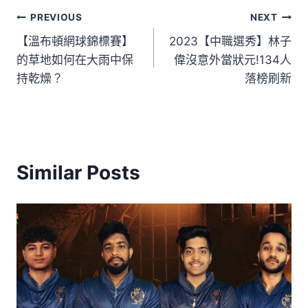
PREVIOUS
NEXT
【溫布頓網球錦標賽】
2023【中職選秀】林子
的草地如何在大雨中保
偉沒意外當狀元!134人
持乾燥？
落榜刷新
Similar Posts