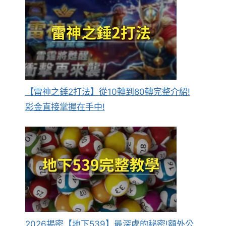
【雷神之錘2打法】從10轉到80轉完整介紹!
彩金直接掌握在手中!
2026揭密【地下539】最深處的秘密!額外公