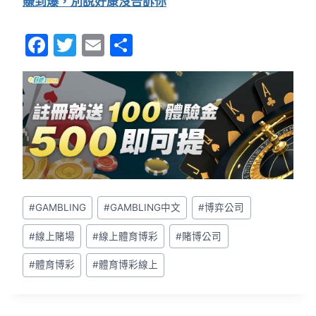
賺到爆，別說好康沒告訴你
F
T
E
S
a
w
m
h
c
itt
ai
ar
e
er
l
e
b
o
o
k
#
GAMBLING
#
GAMBLING中文
#
博弈公司
#
線上賭場
#
線上體育博彩
#
賭博公司
#
體育博彩
#
體育博彩線上