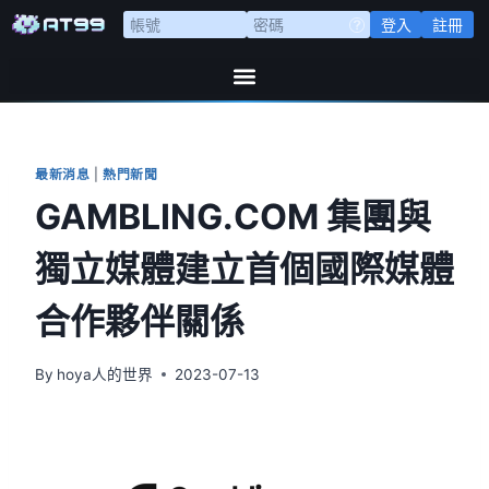
登入
註冊
最新消息
|
熱門新聞
GAMBLING.COM 集團與
獨立媒體建立首個國際媒體
合作夥伴關係
By
hoya人的世界
2023-07-13