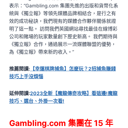
表示：“Gambling.com 集團先進的出版和貨幣化系
統與《獨立報》等領先媒體品牌相結合，是行之有
效的成功秘訣，我們現有的媒體合作夥伴關係就證
明了這一點。 訪問我們英國網站尋找最佳在線博彩
公司和賭場的玩家數量創下歷史新高。 我們期待與
《獨立報》合作，通過展示一流媒體聯盟的優勢，
為《獨立報》帶來新的收入。”
推薦閱讀:
【幸運棋牌捕魚】怎麼玩？2招捕魚賺錢
技巧上手沒煩惱
延伸閱讀:
2023全新【魔龍傳奇攻略】看這邊!魔龍
技巧、選台、外掛一次看!
Gambling.com 集團在 15 年