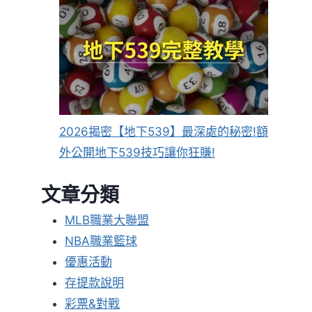
2026揭密【地下539】最深處的秘密!額
外公開地下539技巧讓你狂賺!
文章分類
MLB職業大聯盟
NBA職業籃球
優惠活動
存提款說明
彩票&對戰