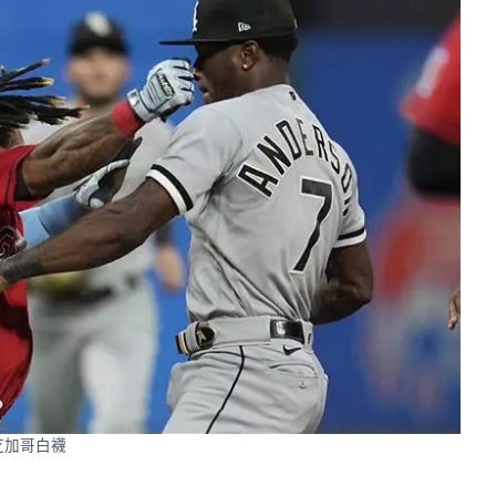
芝加哥白襪