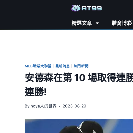
精選文章
體育博彩
MLB職業大聯盟
|
最新消息
|
熱門新聞
安德森在第 10 場取得連
連勝!
By
hoya人的世界
2023-08-29