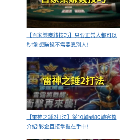
【百家樂賺錢技巧】只要正常人都可以
秒懂!想賺錢不需要靠別人!
【雷神之錘2打法】從10轉到80轉完整
介紹!彩金直接掌握在手中!