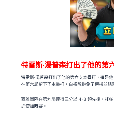
特雷斯·湯普森打出了他的第
特雷斯·湯普森打出了他的第六支本壘打，這是他
在第六局留下了本壘打，白襪隊避免了橫掃並結
西雅圖隊在第九局連得三分以 4-3 領先後，托帕
迫使加時賽。