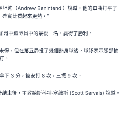
（Andrew Benintendi）說道，他的單曲打平了
 確實比看起來更熱。”
0)，六名芝加哥中繼隊員中的最後一名，贏得了勝利。
分未得，但在第五局投了幾個熱身球後，球隊表示腿部抽
打。
下 3 分，被安打 8 次，三振 9 次。
後，主教練斯科特·塞維斯 (Scott Servais) 說道。
。