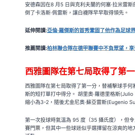
安德森因在8 月5 日與克利夫蘭的何塞·拉米雷
倒了卡洛斯·佩雷斯，讓白襪隊早早取得領先。
延伸閱讀:
亞倫·羅傑斯的首秀鞏固了他作為足球界
推薦閱讀:
柏林聯合隊在德甲聯賽中不負眾望，享
西雅圖隊在第七局取得了第一
西雅圖隊在第七局取得了第一分，替補擊球手何塞
斯的短打單打中得分。 胡里奧·羅德里格斯(Julio
縮小為3-2，隨後尤金尼奧·蘇亞雷斯(Eugenio 
第一次投球時氣溫為 95 度（35 攝氏度），但令
賽門票，但其中一些球迷似乎選擇留在涼爽的地