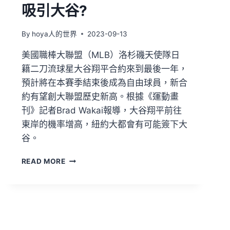
吸引大谷?
By
hoya人的世界
2023-09-13
美國職棒大聯盟（MLB）洛杉磯天使隊日
籍二刀流球星大谷翔平合約來到最後一年，
預計將在本賽季結束後成為自由球員，新合
約有望創大聯盟歷史新高。根據《運動畫
刊》記者Brad Wakai報導，大谷翔平前往
東岸的機率增高，紐約大都會有可能簽下大
谷。
READ MORE