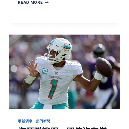
READ MORE
最新消息
|
熱門新聞