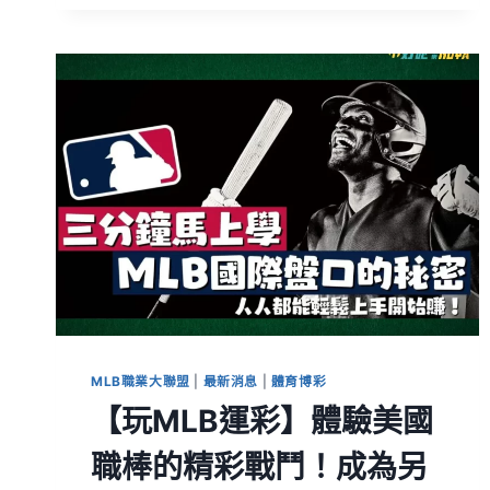
MLB職業大聯盟
|
最新消息
|
體育博彩
【玩MLB運彩】體驗美國
職棒的精彩戰鬥！成為另