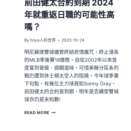
前田健太合約到期 2024
年就重返日職的可能性高
嗎？
By
hoya人的世界
2023-10-24
明尼蘇達雙城儘管終結悲情魔咒，終止漫長
的MLB季後賽18連敗、自從2002年以來首
度嘗到晉級、過關滋味，可惜美聯分區系列
戰仍遭到休士頓太空人的阻撓，今年球季畫
下句點，有幾位主力球員如Sonny Gray、
前田健太的合約皆到期，明年是否續穿雙城
球衣仍是未知數!
READ MORE