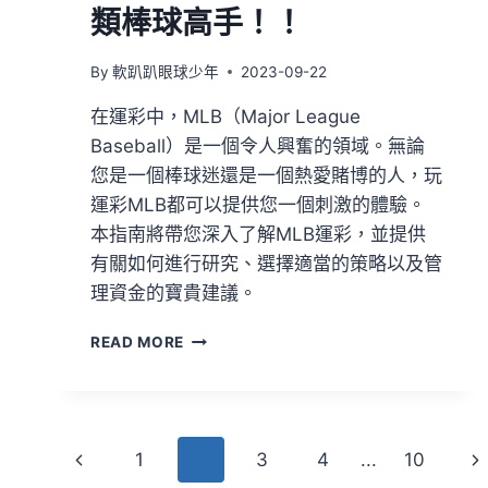
類棒球高手！！
By
軟趴趴眼球少年
2023-09-22
在運彩中，MLB（Major League
Baseball）是一個令人興奮的領域。無論
您是一個棒球迷還是一個熱愛賭博的人，玩
運彩MLB都可以提供您一個刺激的體驗。
本指南將帶您深入了解MLB運彩，並提供
有關如何進行研究、選擇適當的策略以及管
理資金的寶貴建議。
READ MORE
1
2
3
4
...
10