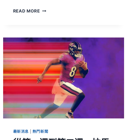
READ MORE
最新消息
|
熱門新聞