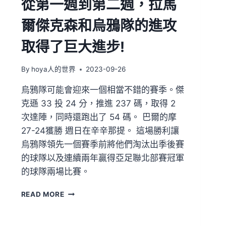
從第一週到第二週，拉馬
爾傑克森和烏鴉隊的進攻
取得了巨大進步!
By
hoya人的世界
2023-09-26
烏鴉隊可能會迎來一個相當不錯的賽季。傑
克遜 33 投 24 分，推進 237 碼，取得 2
次達陣，同時還跑出了 54 碼。 巴爾的摩
27-24獲勝 週日在辛辛那提。 這場勝利讓
烏鴉隊領先一個賽季前將他們淘汰出季後賽
的球隊以及連續兩年贏得亞足聯北部賽冠軍
的球隊兩場比賽。
READ MORE