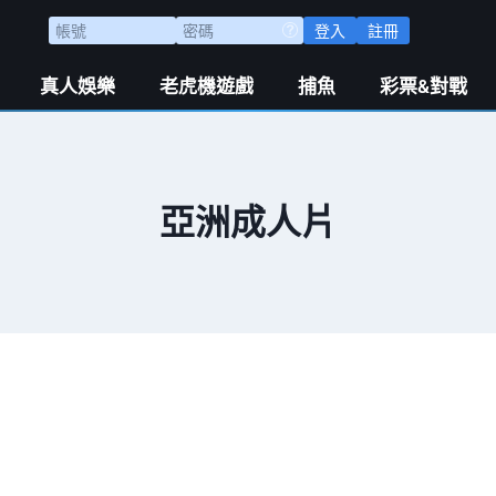
登入
註冊
真人娛樂
老虎機遊戲
捕魚
彩票&對戰
亞洲成人片