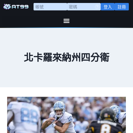
登入
註冊
北卡羅來納州四分衛