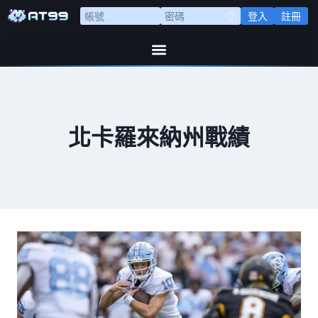
登入
註冊
北卡羅來納州戰績