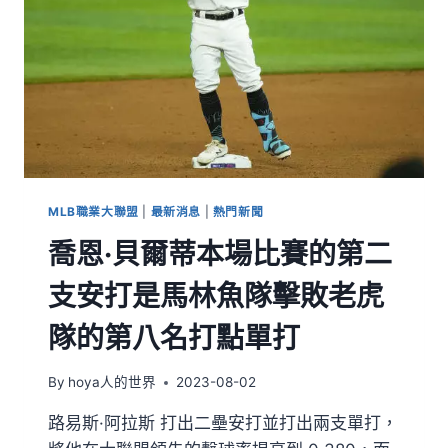
MLB職業大聯盟
|
最新消息
|
熱門新聞
喬恩·貝爾蒂本場比賽的第二
支安打是馬林魚隊擊敗老虎
隊的第八名打點單打
By
hoya人的世界
2023-08-02
路易斯·阿拉斯 打出二壘安打並打出兩支單打，