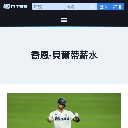
登入
註冊
喬恩·貝爾蒂薪水