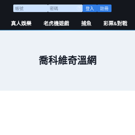
登入
註冊
真人娛樂
老虎機遊戲
捕魚
彩票&對戰
喬科維奇溫網