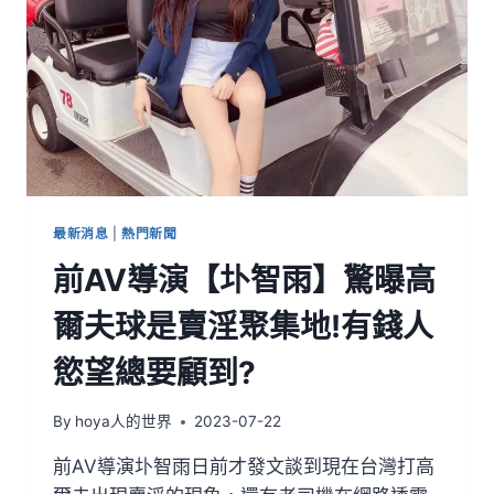
最新消息
|
熱門新聞
前AV導演【圤智雨】驚曝高
爾夫球是賣淫聚集地!有錢人
慾望總要顧到?
By
hoya人的世界
2023-07-22
前AV導演圤智雨日前才發文談到現在台灣打高