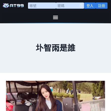
登入
註冊
圤智雨是誰