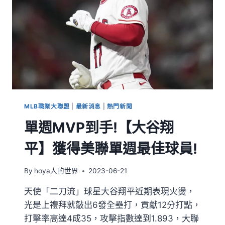
MLB職業大聯盟
|
最新消息
|
熱門新聞
單週MVP到手!【大谷翔
平】獲得美聯單週最佳球員!
By
hoya人的世界
2023-06-21
天使「二刀流」球星大谷翔平近期表現火燙，
光是上禮拜就敲出6發全壘打，貢獻12分打點，
打擊率高達4成35，攻擊指數達到1.893，大聯