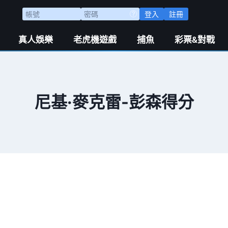
登入
註冊
真人娛樂
老虎機遊戲
捕魚
彩票&對戰
尼基·麥克雷-彭森得分