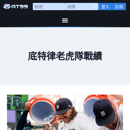
登入
註冊
底特律老虎隊戰績