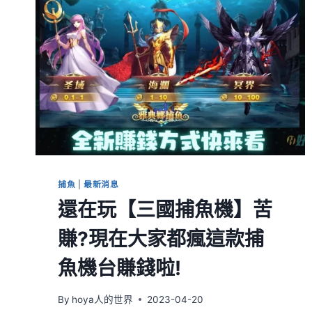
捕魚
|
最新消息
還在玩【三國捕魚機】苦
賺?現在大家都瘋這款捕
魚機台賺錢啦!
By
hoya人的世界
2023-04-20