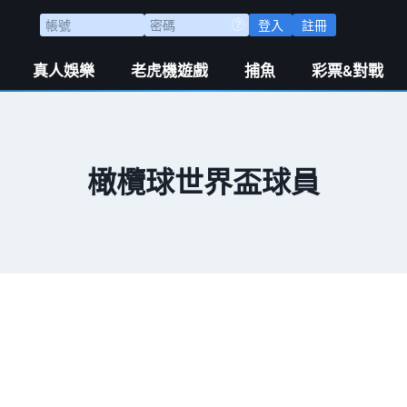
登入
註冊
真人娛樂
老虎機遊戲
捕魚
彩票&對戰
橄欖球世界盃球員