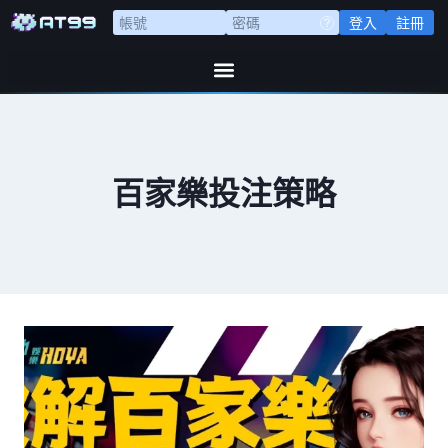
登入
註冊
百家樂投注策略