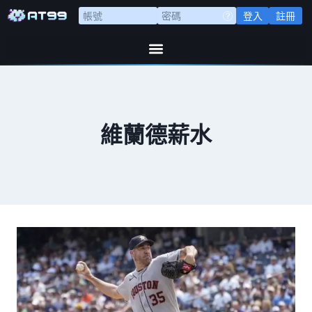
登入
註冊
維蘭德薪水