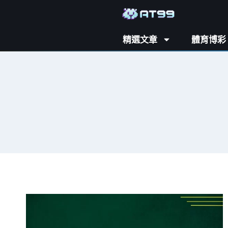
精選文章
體育博彩