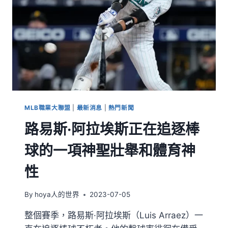
MLB職業大聯盟
|
最新消息
|
熱門新聞
路易斯·阿拉埃斯正在追逐棒
球的一項神聖壯舉和體育神
性
By
hoya人的世界
2023-07-05
整個賽季，路易斯·阿拉埃斯（Luis Arraez）一