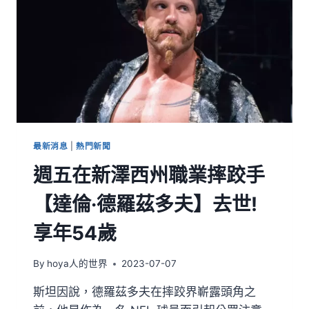
最新消息
|
熱門新聞
週五在新澤西州職業摔跤手
【達倫·德羅茲多夫】去世!
享年54歲
By
hoya人的世界
2023-07-07
斯坦因說，德羅茲多夫在摔跤界嶄露頭角之