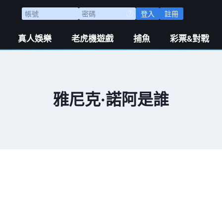
登入
註冊
真人娛樂
老虎機遊戲
捕魚
彩票&對戰
雅尼克·諾阿是誰