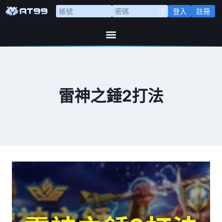
登入
註冊
雷神之錘2打法