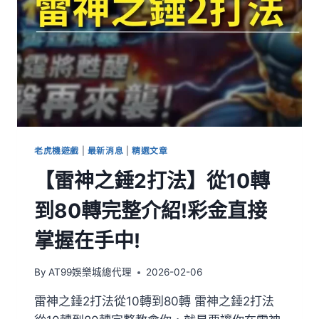
老虎機遊戲
|
最新消息
|
精選文章
【雷神之錘2打法】從10轉
到80轉完整介紹!彩金直接
掌握在手中!
By
AT99娛樂城總代理
2026-02-06
雷神之錘2打法從10轉到80轉 雷神之錘2打法