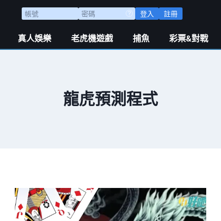
登入
註冊
真人娛樂
老虎機遊戲
捕魚
彩票&對戰
龍虎預測程式