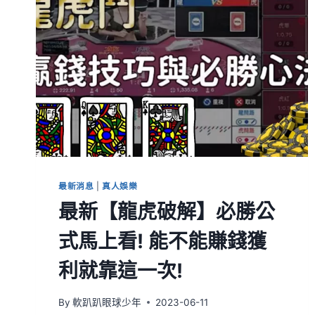
最新消息
|
真人娛樂
最新【龍虎破解】必勝公
式馬上看! 能不能賺錢獲
利就靠這一次!
By
軟趴趴眼球少年
2023-06-11