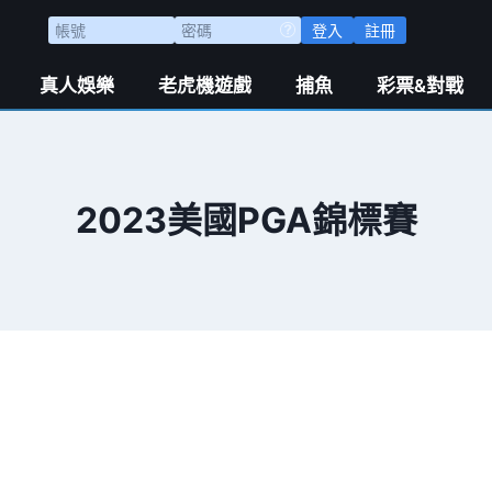
登入
註冊
真人娛樂
老虎機遊戲
捕魚
彩票&對戰
2023美國PGA錦標賽