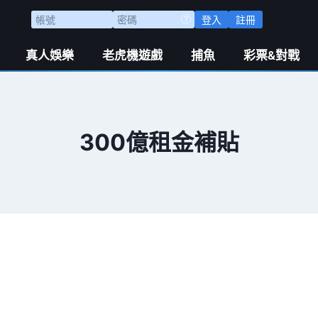
登入
註冊
真人娛樂
老虎機遊戲
捕魚
彩票&對戰
300億租金補貼