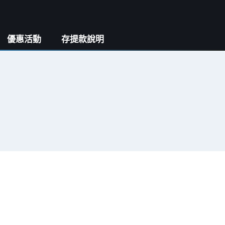
優惠活動
存提款說明