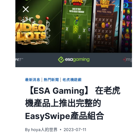
最新消息
|
熱門新聞
|
老虎機遊戲
【ESA Gaming】 在老虎
機產品上推出完整的
EasySwipe產品組合
By
hoya人的世界
2023-07-11