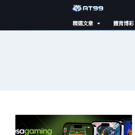
精選文章
體育博彩