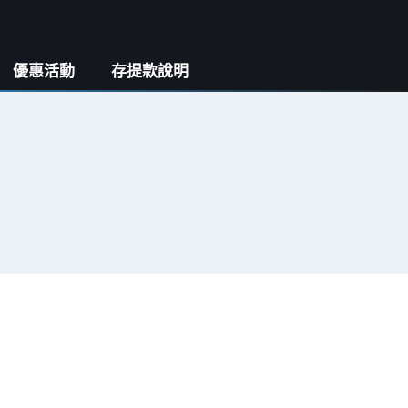
優惠活動
存提款說明