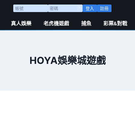
登入
註冊
真人娛樂
老虎機遊戲
捕魚
彩票&對戰
HOYA娛樂城遊戲