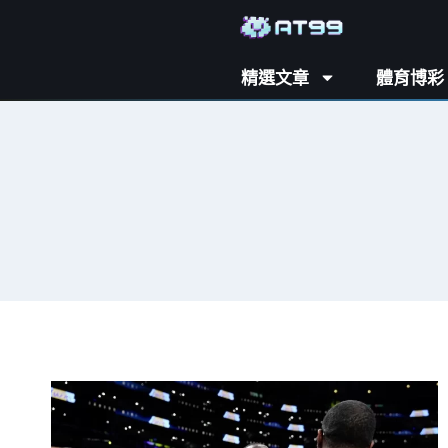
精選文章
體育博彩