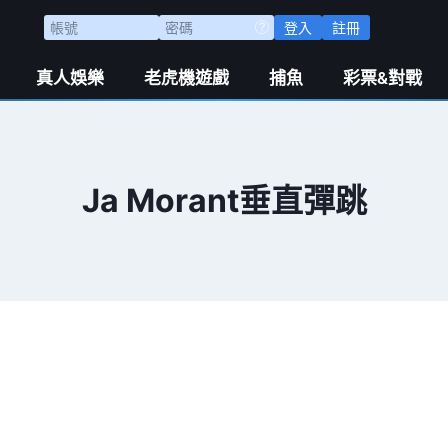
登入
註冊
真人娛樂
老虎機遊戲
捕魚
彩票&對戰
Ja Morant垂直彈跳