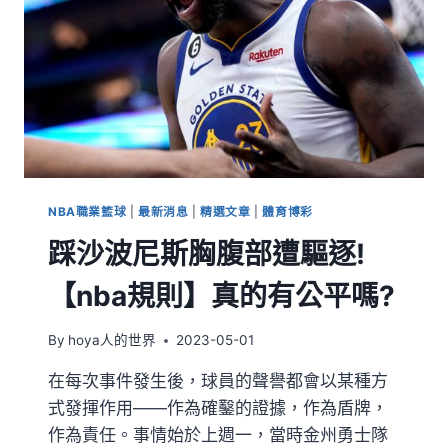
NBA職業籃球
|
最新消息
|
精選文章
|
體育博彩
踩沙波尼斯胸腹部遭驅逐!
【nba規則】真的有公平嗎?
By
hoya人的世界
2023-05-01
在每次事件發生後，球員的聲譽都會以某種方
式發揮作用——作為確鑿的證據，作為盾牌，
作為責任。事情始於上週一，當時金州勇士隊