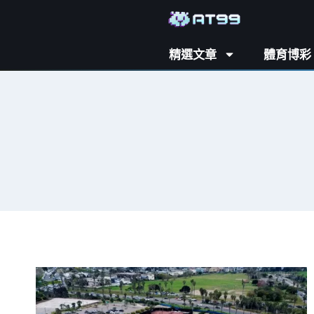
精選文章
體育博彩