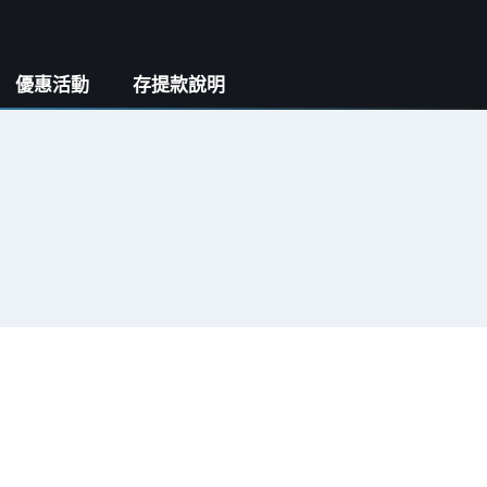
優惠活動
存提款說明