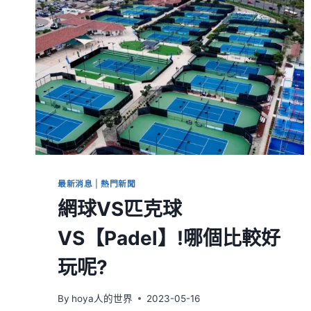
最新消息
|
熱門新聞
網球VS匹克球
VS【Padel】!哪個比較好
玩呢?
By
hoya人的世界
2023-05-16