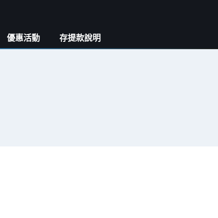
優惠活動
存提款說明