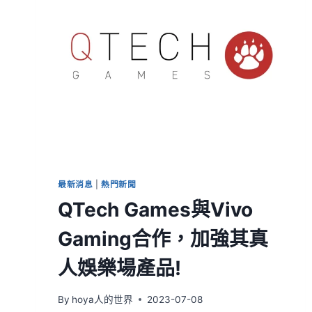
最新消息
|
熱門新聞
QTech Games與Vivo
Gaming合作，加強其真
人娛樂場產品!
By
hoya人的世界
2023-07-08