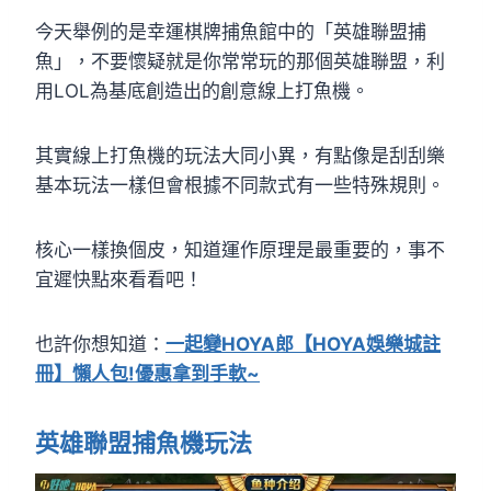
今天舉例的是幸運棋牌捕魚館中的「英雄聯盟捕
魚」，不要懷疑就是你常常玩的那個英雄聯盟，利
用LOL為基底創造出的創意線上打魚機。
其實線上打魚機的玩法大同小異，有點像是刮刮樂
基本玩法一樣但會根據不同款式有一些特殊規則。
核心一樣換個皮，知道運作原理是最重要的，事不
宜遲快點來看看吧！
也許你想知道：
一起變HOYA郎【HOYA娛樂城註
冊】懶人包!優惠拿到手軟~
英雄聯盟捕魚機玩法