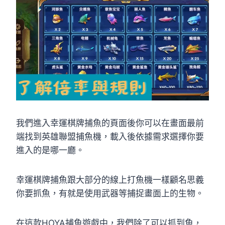
我們進入幸運棋牌捕魚的頁面後你可以在畫面最前
端找到英雄聯盟捕魚機，載入後依據需求選擇你要
進入的是哪一廳。
幸運棋牌捕魚跟大部分的線上打魚機一樣顧名思義
你要抓魚，有就是使用武器等捕捉畫面上的生物。
在這款HOYA捕魚遊戲中，我們除了可以抓到魚，