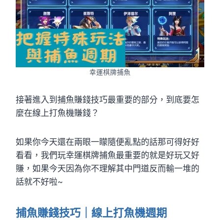
幸運棋牌捕魚
接著進入到捕魚賺錢技巧最重要的部分，到底要怎
麼在線上打魚機賺錢？
如果你今天還在兩眼一矇隨便亂點的話那可得好好
看看，我們玩幸運棋牌捕魚最重要的就是好玩又好
賺，如果今天因為你不理解其中門道反而輸一堆的
話就不好啦~
捕魚賺錢技巧｜線上打魚機週期