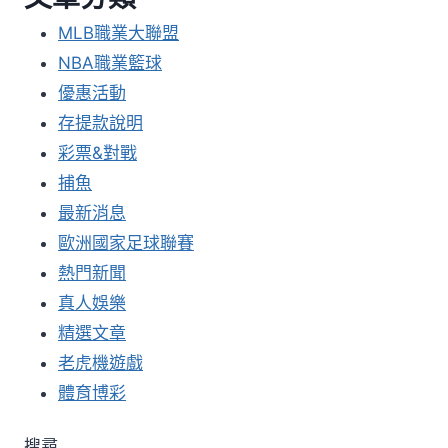
MLB職業大聯盟
NBA職業籃球
優惠活動
存提款說明
彩票&對戰
捕魚
最新消息
歐洲國家足球聯賽
熱門新聞
真人娛樂
精選文章
老虎機遊戲
體育博彩
搜尋