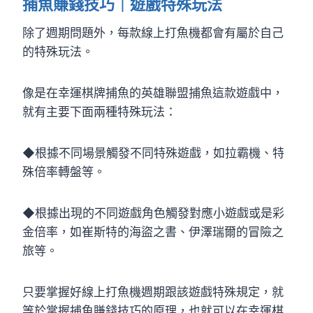
捕魚賺錢技巧｜遊戲特殊玩法
除了週期問題外，每款線上打魚機都會有屬於自己
的特殊玩法。
像是在幸運棋牌捕魚的英雄聯盟捕魚這款遊戲中，
就有主要下面兩種特殊玩法：
◆根據不同場景觸發不同特殊遊戲，如拉霸機、特
殊倍率轉盤等。
◆根據出現的不同遊戲角色觸發對應小遊戲或是彩
金倍率，如崔斯特的海盜之書、伊澤瑞爾的冒險之
旅等。
只要掌握好線上打魚機週期跟該遊戲特殊規定，就
等於掌握捕魚賺錢技巧的原理，也就可以在幸運棋