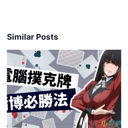
Similar Posts