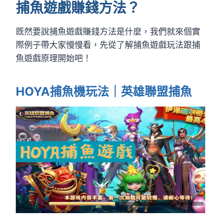
捕魚遊戲賺錢方法？
既然要說捕魚遊戲賺錢方法是什麼，我們就來個實
際例子帶大家慢慢看，先從了解捕魚遊戲玩法跟捕
魚遊戲原理開始吧！
HOYA捕魚機玩法｜英雄聯盟捕魚