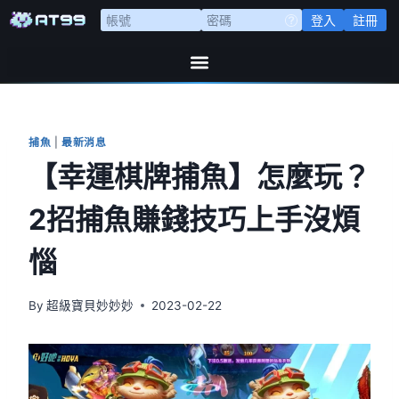
登入
註冊
捕魚
|
最新消息
【幸運棋牌捕魚】怎麼玩？
2招捕魚賺錢技巧上手沒煩
惱
By
超級寶貝妙妙妙
2023-02-22