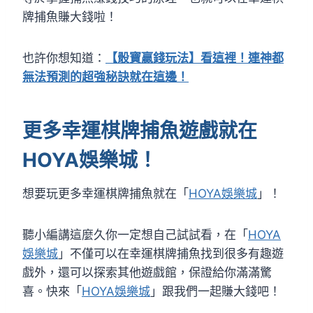
牌捕魚賺大錢啦！
也許你想知道：
【骰寶贏錢玩法】看這裡！連神都
無法預測的超強秘訣就在這邊！
更多幸運棋牌捕魚遊戲就在
HOYA娛樂城
！
想要玩更多幸運棋牌捕魚就在「
HOYA娛樂城
」！
聽小編講這麼久你一定想自己試試看，在「
HOYA
娛樂城
」不僅可以在幸運棋牌捕魚找到很多有趣遊
戲外，還可以探索其他遊戲館，保證給你滿滿驚
喜。快來「
HOYA娛樂城
」跟我們一起賺大錢吧！