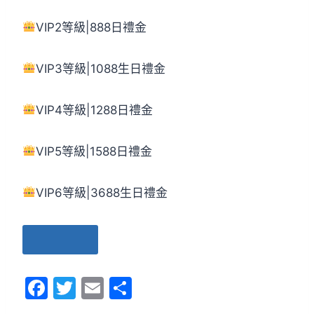
VIP2等級|888日禮金
VIP3等級|1088生日禮金
VIP4等級|1288日禮金
VIP5等級|1588日禮金
VIP6等級|3688生日禮金
立即註冊
F
T
E
S
a
w
m
h