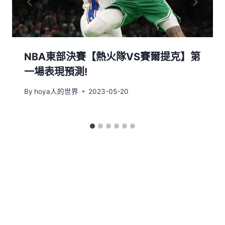
NBA東部決賽【熱火隊VS賽爾提克】第
一場表現預測!
By
hoya人的世界
2023-05-20