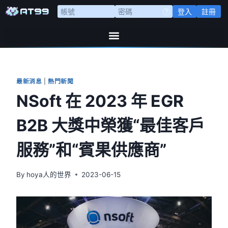
登入
註冊
最新消息
|
熱門新聞
NSoft 在 2023 年 EGR
B2B 大獎中榮獲“最佳客戶
服務”和“賓果供應商”
By
hoya人的世界
2023-06-15