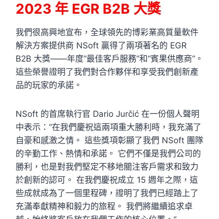
2023 年 EGR B2B 大獎
我們很高興地宣布，全球領先的博彩業高質量軟件
解決方案提供商 NSoft 贏得了兩項著名的 EGR
B2B 大獎——年度“最佳客戶服務”和“賓果供應商”。
這些榮譽證明了我們對合作夥伴和享受我們創新產
品的玩家的承諾。
NSoft 的首席執行官 Dario Jurčić 在一份個人聲明
中表示：“在我們慶祝這兩項重大勝利時，我充滿了
自豪和感激之情。 這些獎項彰顯了我們 NSoft 團隊
的辛勤工作、熱情和承諾。 它們不僅是我們公司的
勝利，也是對我們堅定不移地關注客戶需求和致力
於創新的認可。 在我們慶祝成立 15 週年之際，這
些成就成為了一個里程碑，證明了我們已經踏上了
充滿奉獻精神和毅力的旅程。 我們將繼續追求卓