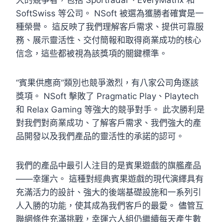
SoftSwiss 等公司。 NSoft 被選為獲勝者確實是一
種榮譽。 這反映了我們理解客戶需求、提供可靠服
務、展示靈活性、交付簡報和取得商業成功的核心
信念，這些都被視為該獎項的關鍵標準。
“賓果供應商”類別也競爭激烈，有八家公司角逐該
獎項。 NSoft 擊敗了 Pragmatic Play、Playtech
和 Relax Gaming 等強大的競爭對手。 此次勝利是
對我們對商業成功、了解客戶需求、我們強大的產
品開發以及我們產品的靈活性的承諾的認可。
我們的產品中最引人注目的是賓果遊戲的旗艦產品
——幸運六。 這種對經典賓果遊戲的現代演繹具有
充滿活力的設計、強大的後端基礎設施和一系列引
人入勝的功能，使其成為我們客戶的最愛。 儘管互
聯網條件充滿挑戰，幸運六人組仍繼續每天產生數