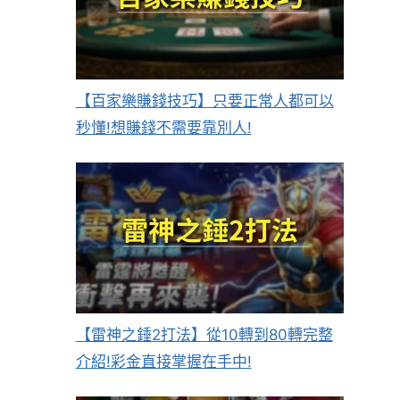
【百家樂賺錢技巧】只要正常人都可以
秒懂!想賺錢不需要靠別人!
【雷神之錘2打法】從10轉到80轉完整
介紹!彩金直接掌握在手中!