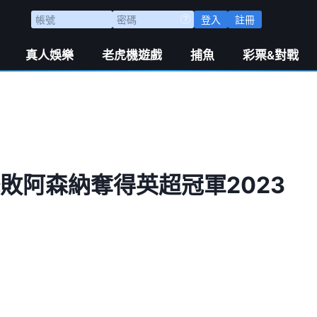
登入
註冊
真人娛樂
老虎機遊戲
捕魚
彩票&對戰
敗阿森納奪得英超冠軍2023