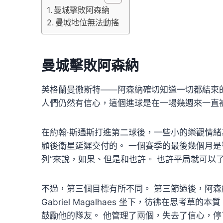
曼城擊敗阿森納
曼城地位無法動搖
曼城擊敗阿森納
英格蘭曼徹斯特——阿森納確切知道一切都結束
人們仍然有信心，這個進球是在一場幾週來一直被
在約翰·斯通斯打進第二球後，一些小的樂觀情
顧後衛星延遲交付的。 一個賽季的最後幾個月是
列”來說，如果、但是和也許。 也許平局就可以
不過，第三個目標有所不同。 第三節過後，阿森
Gabriel Magalhaes 坐下，彷彿在思考草的本
鼓勵他的隊友。 他管理了兩個，失去了信心，停