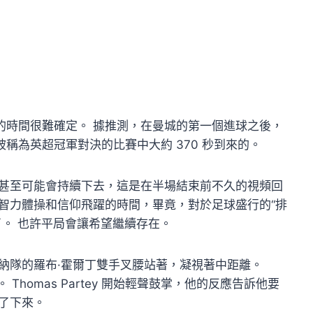
的時間很難確定。 據推測，在曼城的第一個進球之後，
稱為英超冠軍對決的比賽中大約 370 秒到來的。
緒甚至可能會持續下去，這是在半場結束前不久的視頻回
智力體操和信仰飛躍的時間，畢竟，對於足球盛行的“排
了。 也許平局會讓希望繼續存在。
納隊的羅布·霍爾丁雙手叉腰站著，凝視著中距離。
質。 Thomas Partey 開始輕聲鼓掌，他的反應告訴他要
了下來。