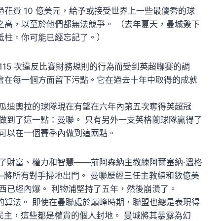
花費 10 億美元，給予或接受世界上一些最優秀的球
之高，以至於他們都無法競爭。 （去年夏天，曼城簽下
砥柱。你可能已經忘記了。）
115 次違反比賽財務規則的行為而受到英超聯賽的調
會在每一個方面留下污點。它在過去十年中取得的成就
 瓜迪奧拉的球隊現在有望在六年內第五次奪得英超冠
做到了這一點：曼聯。 只有另外一支英格蘭球隊贏得了
城可以在一個賽季內做到這兩點。
了財富、權力和智慧——前阿森納主教練阿爾塞納·溫格
思想”——將所有對手掃地出門。 曼聯歷經三任主教練和數億美
西已經內爆。 利物浦堅持了五年，然後崩潰了。
的算法。 即使在曼聯處於巔峰時期，聯盟也總是表現得
、更民主，這些都是權貴的個人封地。 曼城將其暴露為幻