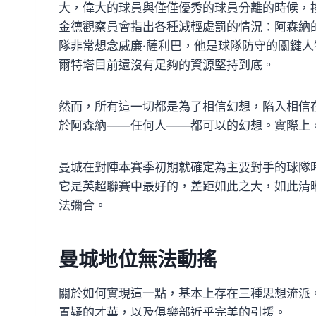
大，偉大的球員與僅僅優秀的球員分離的時候，
金德觀察員會指出各種減輕處罰的情況：阿森納
隊非常想念威廉·薩利巴，他是球隊防守的關鍵人
爾特塔目前還沒有足夠的資源堅持到底。
然而，所有這一切都是為了相信幻想，陷入相信
於阿森納——任何人——都可以的幻想。實際上
曼城在對陣本賽季初期就確定為主要對手的球隊
它是英超聯賽中最好的，差距如此之大，如此清
法彌合。
曼城地位無法動搖
關於如何實現這一點，基本上存在三種思想流派
置疑的才華，以及俱樂部近乎完美的引援。