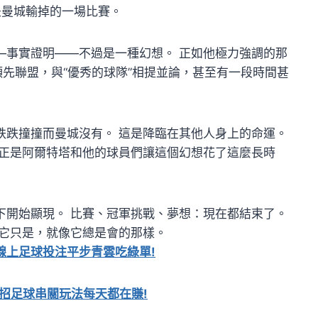
是曼城輸掉的一場比賽。
—事實證明——不過是一種幻想。 正如他極力強調的那
領先聯盟，與“優秀的球隊”相提並論，甚至有一段時間甚
跌跌撞撞而曼城沒有。 這是降臨在其他人身上的命運。
，正是阿爾特塔和他的球員們讓這個幻想花了這麼長時
下開始顯現。 比賽、冠軍挑戰、夢想：現在都結束了。
 它只是，就像它總是會的那樣。
線上足球投注平步青雲吃綠單!
招足球串關玩法每天都在賺!