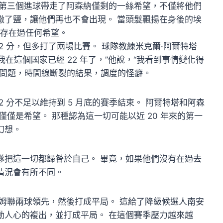
 改頭換面的第三個進球帶走了阿森納僅剩的一絲希望，不僅將他們
撒了鹽，讓他們再也不會出現。 當頭髮飄揚在身後的埃
經存在過任何希望。
 分，但多打了兩場比賽。 球隊教練米克爾·阿爾特塔
——“我在這個國家已經 22 年了，”他說，“我看到事情變化得
的問題，時間線斷裂的結果，調度的怪癖。
 分不足以維持到 5 月底的賽季結束。 阿爾特塔和阿森
僅是希望。 那種認為這一切可能以近 20 年來的第一
幻想。
隊把這一切都歸咎於自己。 畢竟，如果他們沒有在過去
情況會有所不同。
姆聯兩球領先，然後打成平局。 這給了降級候選人南安
動人心的複出，並打成平局。 在這個賽季壓力越來越