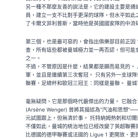
另一種不那麼友善的說法是，它的建設主要是通過
員，建立一支不比對手更深的球隊，但水平如此
了卡爾文菲利普斯，當時他是英國國家隊的中流
第三個，也是最可惡的，會指出俱樂部目前正因 
查，所有這些都被曼城極力並一再否認，但可能
之一。
不過，不管原因是什麼，結果都是顯而易見的。
軍，並且是連續第三次奪冠。 只有另外一支球隊
聯賽、足總杯和歐冠三冠王：同樣是曼聯。 曼
毫無疑問，它是那個時代最傑出的力量。 它融合
(Arsène Wenger) 曾將其描述為“汽油和
元試圖跟上，但無濟於事。 托特納姆熱刺和切爾
不僅如此，曼城的統治地位已經改變了英超聯賽
比德國的德甲聯賽或法國的 Ligue 1 更開放