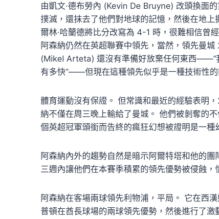
由凱文·德布勞內 (Kevin De Bruyne)
撲滅，還抹去了他們對地球的記憶，然後在地上
爾林·哈蘭德將比分改寫為 4-1 時，很難相信曾
阿森納仍然在英超聯賽中領先，當然，領先曼城 2
(Mikel Arteta) 還沒有準備好放棄任何東西
有多快”——但現在這種領先似乎是一種技術性
體育運動沒有保證。 但常識和最近的經驗表明，2
納不僅在周三晚上輸給了曼城。 他們被剝奪的不僅
個英超冠軍頭銜而告終的瘋狂幻想被證明是一種
阿森納內外的趨勢自然是暗示阿爾特塔和他的團
三週內讓他們在本賽季積累的領先優勢被侵蝕，
阿森納在客場兩球領先利物浦，平局。 它在西漢
普頓在酋長球場的兩球領先優勢，然後進行了激