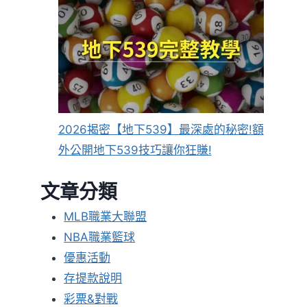
2026揭密【地下539】最深處的秘密!額
外公開地下539技巧讓你狂賺!
文章分類
MLB職業大聯盟
NBA職業籃球
優惠活動
存提款說明
彩票&對戰