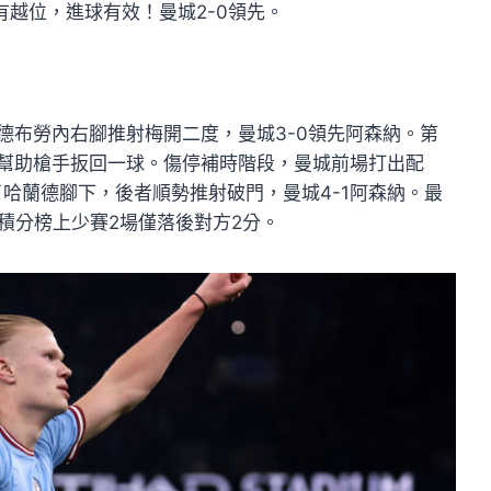
有越位，進球有效！曼城2-0領先。
德布勞內右腳推射梅開二度，曼城3-0領先阿森納。第
，幫助槍手扳回一球。傷停補時階段，曼城前場打出配
哈蘭德腳下，後者順勢推射破門，曼城4-1阿森納。最
，積分榜上少賽2場僅落後對方2分。