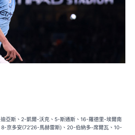
-迪亞斯、2-凱爾-沃克、5-斯通斯、16-羅德里-埃爾南
8-京多安(72’26-馬赫雷斯)、20-伯納多-席爾瓦、10-