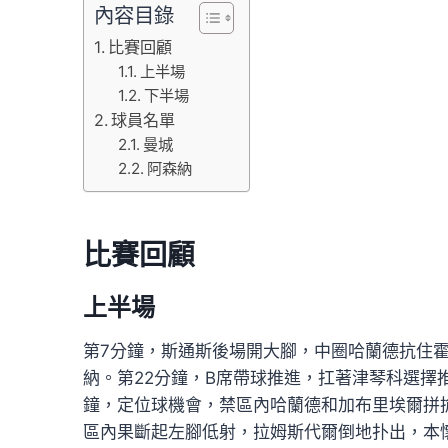
內容目錄
比賽回顧
上半場
下半場
球員名單
曼城
阿森納
比賽回顧
上半場
第7分鐘，斯通斯後場開大腳，中圈哈蘭德抗住霍
納。第22分鐘，B席帶球推進，扛著津琴科選擇
鐘，定位球機會，禁區內哈蘭德和加布里埃爾拼
區內果斷起左腳低射，拉姆斯代爾倒地扑出，本