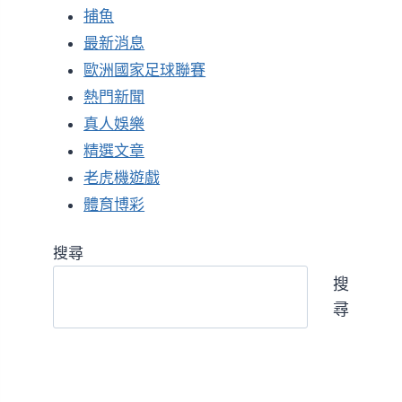
捕魚
最新消息
歐洲國家足球聯賽
熱門新聞
真人娛樂
精選文章
老虎機遊戲
體育博彩
搜尋
搜
尋