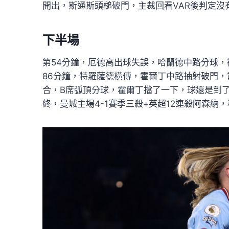
開出，斯通斯頭槌破門，主裁回看VAR後判定沒
下半場
第54分鐘，厄德高出球失誤，哈蘭德中路分球，
86分鐘，特羅薩德橫傳，霍爾丁中路抽射破門
合，B席弧頂分球，霍爾丁擋了一下，球還是到了
終，曼城主場4-1賽季三殺+英超12連殺阿森納