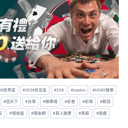
026世界盃
#
2026世足盃
#
539
#
casino
#
HOAY娛樂
#
冠天下
#
台灣
#
娛樂城
#
彩卷
#
彩球
#
歐冠
盃
#
現金版
#
現金網
#
真人娛樂
#
英超
#
遊戲