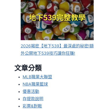
2026揭密【地下539】最深處的秘密!額
外公開地下539技巧讓你狂賺!
文章分類
MLB職業大聯盟
NBA職業籃球
優惠活動
存提款說明
彩票&對戰