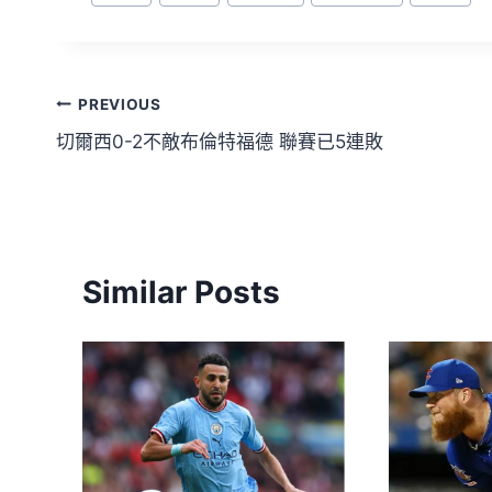
PREVIOUS
切爾西0-2不敵布倫特福德 聯賽已5連敗
Similar Posts