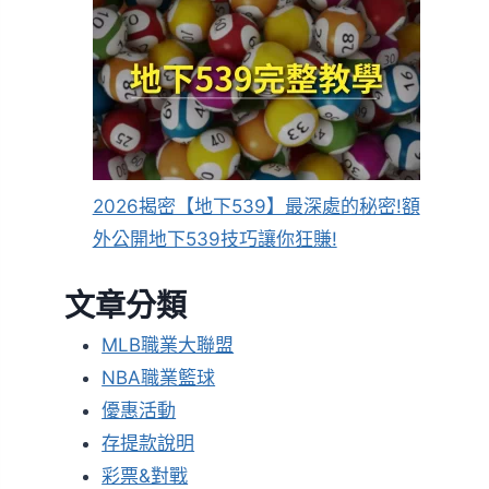
2026揭密【地下539】最深處的秘密!額
外公開地下539技巧讓你狂賺!
文章分類
MLB職業大聯盟
NBA職業籃球
優惠活動
存提款說明
彩票&對戰