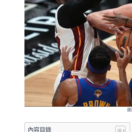
邁
內容目錄