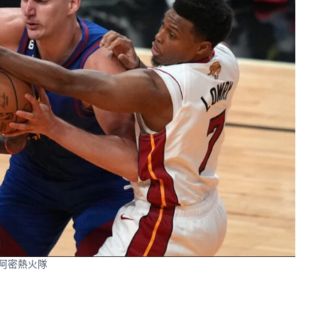
阿密熱火隊