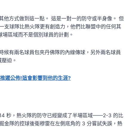
任何其他方式做到這一點。 這是一對一的防守或半身像。 但
有一支球隊比熱火隊更有創造力，他們比聯盟中的任何其
球場區域而不是個別球員的計劃。
些時候有兩名球員包夾丹佛隊的內線傳球，另外兩名球員
域壓迫。
遭到推遲公佈!這會影響到他的生涯?
4 秒，熱火隊的防守已經變成了半場區域——2-3 的比
掘金隊的控球後衛穆雷在左側底角的 3 分嘗試失誤，熱