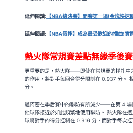
延伸閱讀:
【NBA總決賽】開賽第一場!金塊快速
延伸閱讀:
【NBA假摔】成為最受歡迎的插曲!實際
熱火隊常規賽差點無緣季後賽
更重要的是，熱火隊——即使在常規賽的掙扎中
的作用，將對手每回合得分限制在 0.937 分。 
分。
邁阿密在季后賽中的聯防有所減少——在第 4 場
他球隊接近於如此頻繁地使用聯防。 熱火隊在
球將對手的得分控制在 0.916 分，而對手每次控球