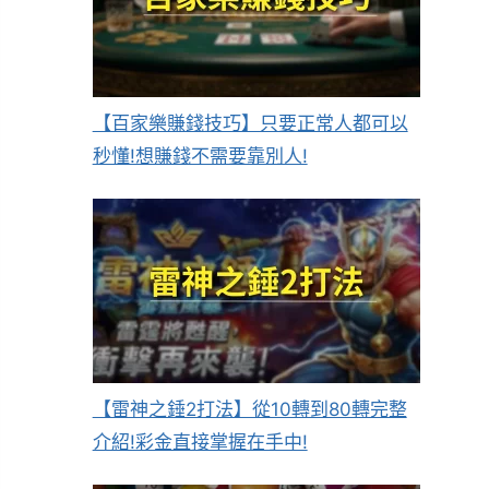
【百家樂賺錢技巧】只要正常人都可以
秒懂!想賺錢不需要靠別人!
【雷神之錘2打法】從10轉到80轉完整
介紹!彩金直接掌握在手中!