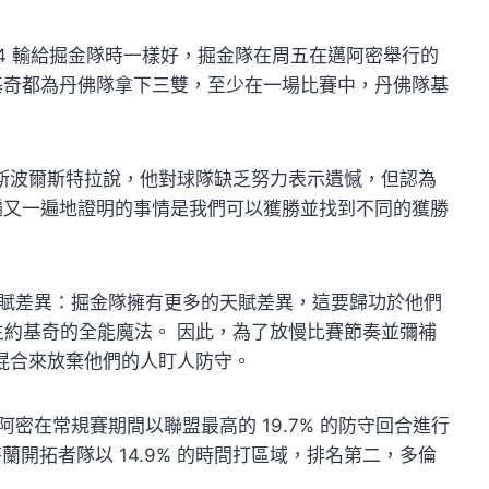
94 輸給掘金隊時一樣好，掘金隊在周五在邁阿密舉行的
雷和約基奇都為丹佛隊拿下三雙，至少在一場比賽中，丹佛隊基
·斯波爾斯特拉說，他對球隊缺乏努力表示遺憾，但認為
遍又一遍地證明的事情是我們可以獲勝並找到不同的獲勝
天賦差異：掘金隊擁有更多的天賦差異，這要歸功於他們
得主約基奇的全能魔法。 因此，為了放慢比賽節奏並彌補
混合來放棄他們的人盯人防守。
密在常規賽期間以聯盟最高的 19.7% 的防守回合進行
蘭開拓者隊以 14.9% 的時間打區域，排名第二，多倫