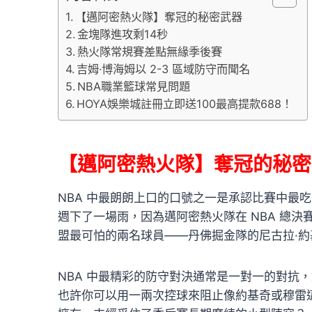
【邁阿密熱火隊】奪冠的秘密武器
金塊隊進攻剩14秒
熱火隊常規賽差點無緣季後賽
吉姆·博海姆以 2-3 區域防守而聞名
NBA職業籃球常見問題
HOYA娛樂城註冊立即送100最高提款688！
【邁阿密熱火隊】奪冠的秘密
NBA 中最朗朗上口的口號之一是承認比賽中最吃力
週下了一場雨，因為邁阿密熱火隊在 NBA 總
盟最可怕的兩名球員——丹佛掘金隊的尼古拉·約
NBA 中最精彩的防守對決通常是一對一的對抗
也許你可以用一兩次控球來阻止像約基奇或穆雷這