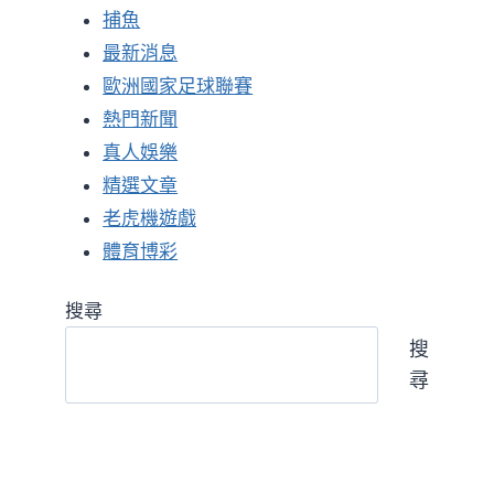
捕魚
最新消息
歐洲國家足球聯賽
熱門新聞
真人娛樂
精選文章
老虎機遊戲
體育博彩
搜尋
搜
尋