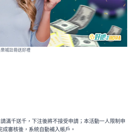
A娛樂城註冊送好禮
申請滿千送千，下注後將不接受申請；本活動一人限制申
完成審核後，系統自動補入帳戶。