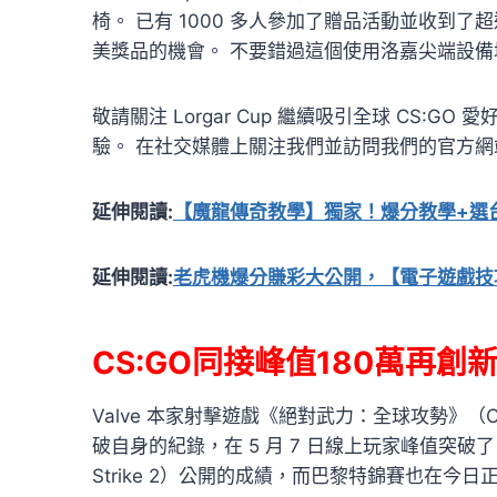
椅。 已有 1000 多人參加了贈品活動並收到了超
美獎品的機會。 不要錯過這個使用洛嘉尖端設
敬請關注 Lorgar Cup 繼續吸引全球 CS
驗。 在社交媒體上關注我們並訪問我們的官方
延伸閱讀:
【魔龍傳奇教學】獨家！爆分教學+選
延伸閱讀:
老虎機爆分賺彩大公開，【電子遊戲技
CS:GO同接峰值180萬再創
Valve 本家射擊遊戲《絕對武力：全球攻勢》（Counter
破自身的紀錄，在 5 月 7 日線上玩家峰值突破了 1
Strike 2）公開的成績，而巴黎特錦賽也在今日