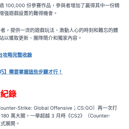
過 100,000 份參賽作品，參與者增加了贏得其中一份精
備增強遊戲設置的難得機會。
:GO 愛好者，提供一流的遊戲玩法、激動人心的時刻和難忘的體
網站以獲取更新、團隊簡介和獨家內容。
台攻略完整收錄
巧】需要掌握這些步驟才行！
新紀錄
-Strike: Global Offensive；CS:GO）再一次打
80 萬大關，一舉超越 3 月時《CS2》（Counter-
正式展開。