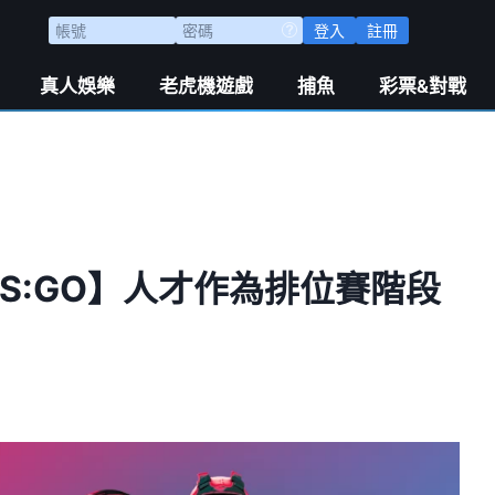
登入
註冊
真人娛樂
老虎機遊戲
捕魚
彩票&對戰
級【CS:GO】人才作為排位賽階段