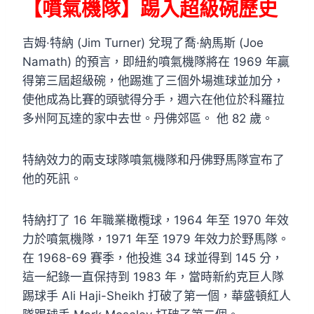
【噴氣機隊】踢入超級碗歷史
吉姆·特納 (Jim Turner) 兌現了喬·納馬斯 (Joe
Namath) 的預言，即紐約噴氣機隊將在 1969 年贏
得第三屆超級碗，他踢進了三個外場進球並加分，
使他成為比賽的頭號得分手，週六在他位於科羅拉
多州阿瓦達的家中去世。丹佛郊區。 他 82 歲。
特納效力的兩支球隊噴氣機隊和丹佛野馬隊宣布了
他的死訊。
特納打了 16 年職業橄欖球，1964 年至 1970 年效
力於噴氣機隊，1971 年至 1979 年效力於野馬隊。
在 1968-69 賽季，他投進 34 球並得到 145 分，
這一紀錄一直保持到 1983 年，當時新約克巨人隊
踢球手 Ali Haji-Sheikh 打破了第一個，華盛頓紅人