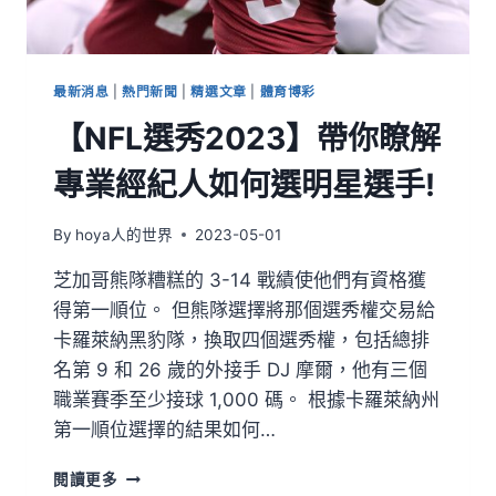
最新消息
|
熱門新聞
|
精選文章
|
體育博彩
【NFL選秀2023】帶你瞭解
專業經紀人如何選明星選手!
By
hoya人的世界
2023-05-01
芝加哥熊隊糟糕的 3-14 戰績使他們有資格獲
得第一順位。 但熊隊選擇將那個選秀權交易給
卡羅萊納黑豹隊，換取四個選秀權，包括總排
名第 9 和 26 歲的外接手 DJ 摩爾，他有三個
職業賽季至少接球 1,000 碼。 根據卡羅萊納州
第一順位選擇的結果如何…
閱讀更多