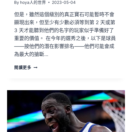
By
hoya人的世界
2023-05-04
但是，雖然這個級別的真正寶石可能暫時不會
顯現出來，但至少有少數必須等到第 2 天或第
3 天才能聽到他們的名字的玩家似乎準備好了
重要的價值。 在今年的選秀之後，以下是球員
——按他們的潛在影響排名——他們可能會成
為最大的搶斷…
閱讀更多