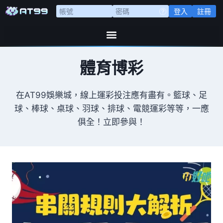
登入
註冊
體育博彩
在AT99娛樂城，線上運彩投注應有盡有。籃球、足
球、棒球、桌球、羽球、排球、電競運彩等等，一應
俱全！立即參與！