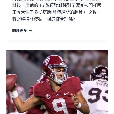
林後，用他的 15 號運動鞋踩到了薩克拉門托國
王隊大個子多曼塔斯·薩博尼斯的胸骨。 之後，
聯盟將格林停賽一場這樣合理嗎?
閱讀更多