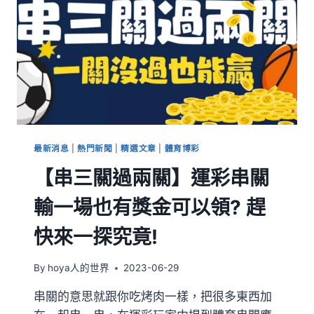
最新消息
|
熱門新聞
|
精選文章
|
體育博彩
【串三關過兩關】運彩串關
輸一場也有獎金可以領? 趕
快來一探究竟!
By
hoya人的世界
2023-06-29
串關的意思就跟你吃烤肉一樣，把很多東西加