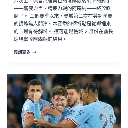
六晚上，佩普瓜迪奧拉的球隊最後剩下的對手
——筋疲力盡、精疲力竭的阿森納——終於跌
倒了。 三個賽季以來，曼城第三次在英超聯賽
的頂峰無人問津。本賽季的轉折點是從哪裡來
的，還有待解釋。 這可能是曼城 2 月份在酋長
球場擊敗阿森納的結果。
閱讀更多