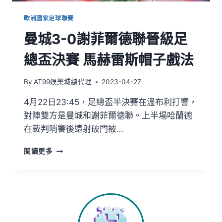
歐洲國家足球聯賽
曼城3-0謝菲爾德聯晉級足
總盃決賽 馬赫雷斯帽子戲法
By
AT99娛樂城總代理
2023-04-27
4月22日23:45，足總盃半決賽在溫布利打響，
對陣雙方是曼城和謝菲爾德聯。上半場哈蘭德
在裁判哨響後遠射破門被…
閱讀更多