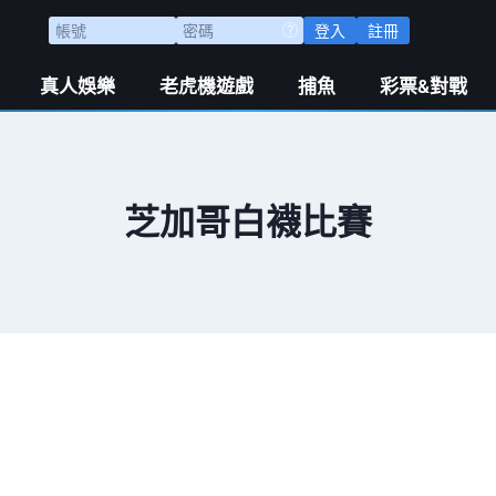
登入
註冊
真人娛樂
老虎機遊戲
捕魚
彩票&對戰
芝加哥白襪比賽