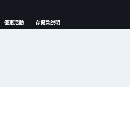
優惠活動
存提款說明