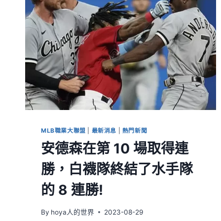
MLB職業大聯盟
|
最新消息
|
熱門新聞
安德森在第 10 場取得連
勝，白襪隊終結了水手隊
的 8 連勝!
By
hoya人的世界
2023-08-29