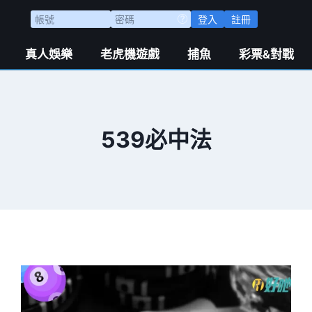
登入
註冊
真人娛樂
老虎機遊戲
捕魚
彩票&對戰
539必中法