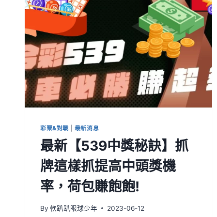
彩票&對戰
|
最新消息
最新【539中獎秘訣】抓
牌這樣抓提高中頭獎機
率，荷包賺飽飽!
By
軟趴趴眼球少年
2023-06-12