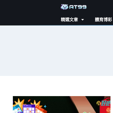
精選文章
體育博彩